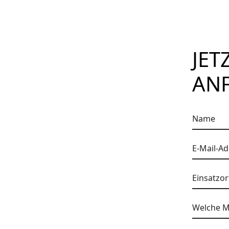
JET
AN