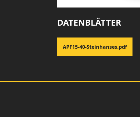
DATENBLÄTTER
APF15-40-Steinhanses.pdf